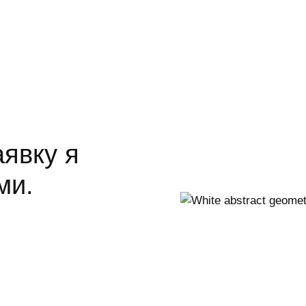
аявку я
ми.